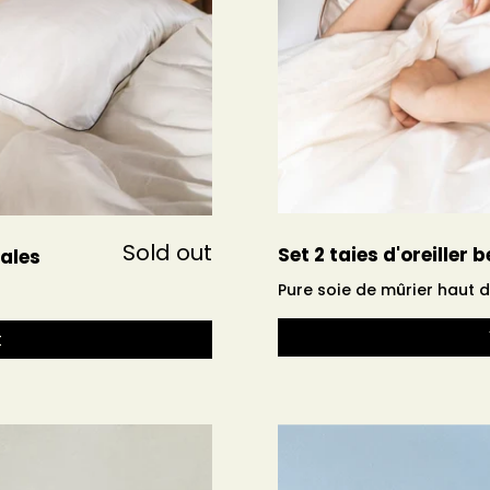
Sold out
Set 2 taies d'oreiller
nales
Pure soie de mûrier haut
t